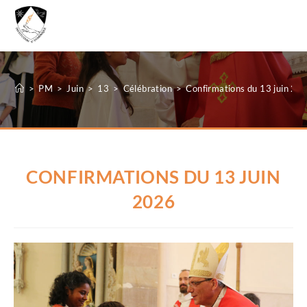
MENU
>
PM
>
Juin
>
13
>
Célébration
>
Confirmations du 13 juin 20
CONFIRMATIONS DU 13 JUIN
2026