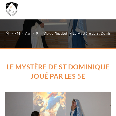
MENU
>
PM
>
Avr
>
9
>
Vie de l'institut
>
Le Mystère de St Dominique
LE MYSTÈRE DE ST DOMINIQUE
JOUÉ PAR LES 5E