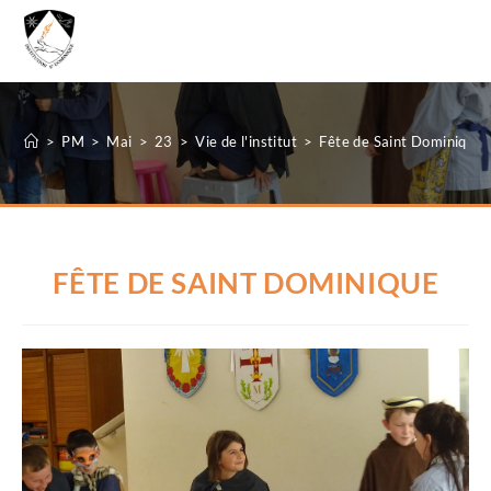
MENU
>
PM
>
Mai
>
23
>
Vie de l'institut
>
Fête de Saint Dominique
FÊTE DE SAINT DOMINIQUE